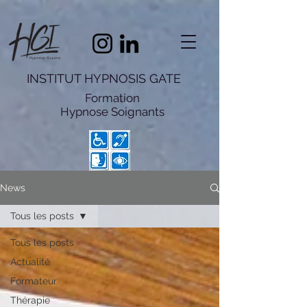
INSTITUT HYPNOSIS GATE
Formation
Hypnose
Soignants
News
Tous les posts
Tous les posts
Actualité
Formateur
Thérapie