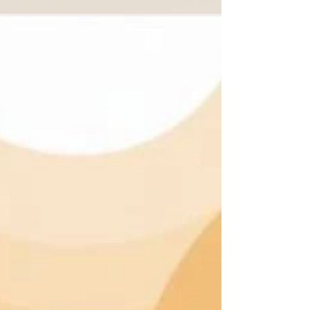
ne commence pas toujours par un
effondrement brutal. Il peut s’installer
progressivement, à travers une
accumulation de contraintes, une
adaptation excessive, une diminution
des capacités de récupération et une
saturation qui finit par devenir durable.
Formation sur la prévention du burn-out
Du 20 au 22 novembre, l’Institut
Hypnosis Gate