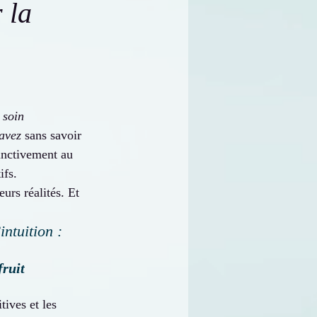
 la
 soin
avez
 sans savoir 
inctivement au 
ifs.
urs réalités. Et 
ntuition : 
fruit 
ives et les 