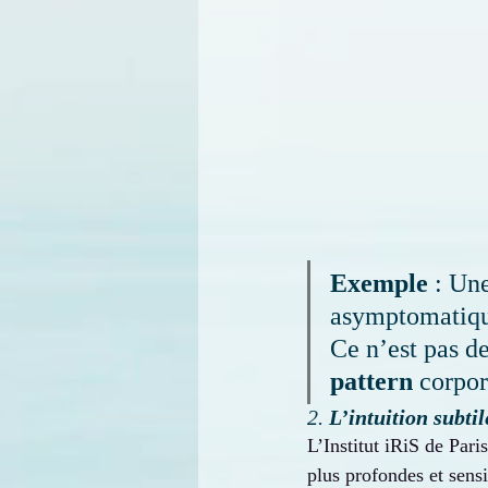
Exemple
 : Un
asymptomatique.
Ce n’est pas d
pattern
 corpor
2. 
L’intuition subti
L’Institut iRiS de Pari
plus profondes et sensi