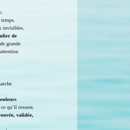
.
e.
 temps.
 invisibles.
ulier de 
 de grande 
attention 
marche 
douleurs 
ce qu’il ressent.
ouvée, validée, 