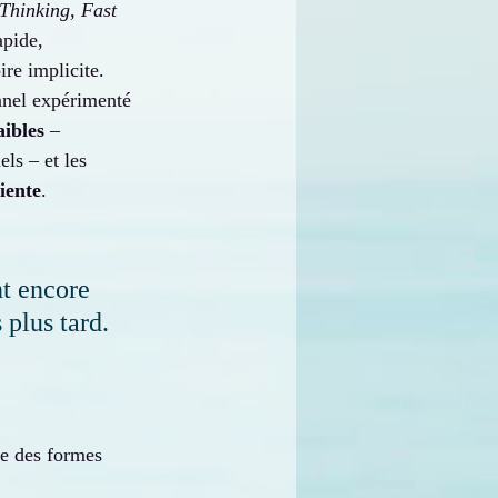
Thinking, Fast 
apide, 
re implicite. 
onnel expérimenté 
aibles
 – 
ls – et les 
iente
.
t encore 
plus tard. 
 
ue des formes 