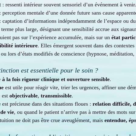
t
 : ressenti intérieur souvent sensoriel d’un événement à venir
 : perception mentale d’une donnée future sans cause apparent
 : captation d’informations indépendamment de l’espace ou du
: terme plus large, désignant une sensibilité accrue aux signaux
puient pas sur l’expérience accumulée, mais sur un 
état partic
bilité intérieure
. Elles émergent souvent dans des contextes
 ou lors d’états modifiés de conscience (hypnose, méditation, 
inction est essentielle pour le soin ?
 
à la fois rigueur clinique et ouverture sensible
.
ue
 est utile pour réagir vite, trier les urgences, affiner une dé
 est 
objectivable
, 
transmissible
.
e
 est précieuse dans des situations floues : 
relation difficile, 
 de vie
, ou quand le patient n’arrive pas à mettre des mots sur 
tuition ne doit pas être crue aveuglément, mais 
entendue, épr