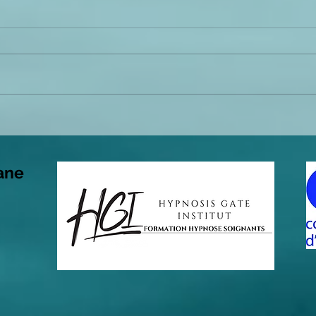
Ateliers et formations ! en
Ateli
février :
prog
ane