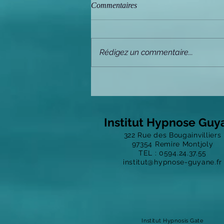
Commentaires
Rédigez un commentaire...
Prendre soin de nous-même et de
nos patients
Insti
tut Hypnose Guy
322 Rue des Bougainvilliers
97354
Remire Montjoly
TEL : 0594.24.37.55
institut@hypnose-guyane.fr
Institut Hypnosis Gate