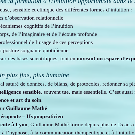
e la formation « L’intuition opportuniste dans le 
use, sensible et clinique des différentes formes d’intuition :
es d’observation relationnelle
canismes cognitifs de l’intuition
orps, de l’imaginaire et de l’écoute profonde
professionnel de l’usage de ces perceptions
la posture soignante quotidienne
ur des bases scientifiques, tout en 
ouvrant un espace d’expé
in plus fine, plus humaine
l saturé de données, de bilans, de protocoles, redonner sa pl
telligence sensible
, souvent tue, mais essentielle. C’est aussi 
ence et art du soin
.
ur 
Guillaume Mathé
hérapeute – Hypnopraticien
eute à Lyon
, Guillaume Mathé forme depuis plus de 15 ans 
 à l’hypnose, à la communication thérapeutique et à l’intuition