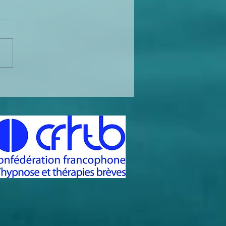
ers et formations au
ramme !