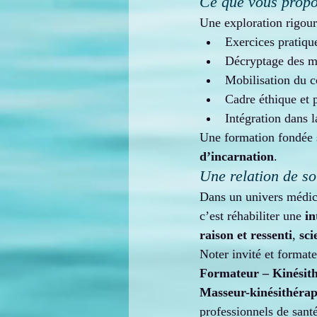
Ce que vous propos
Une exploration rigoure
Exercices pratiqu
Décryptage des mé
Mobilisation du c
Cadre éthique et 
Intégration dans 
Une formation fondée s
d’incarnation
.
Une relation de so
Dans un univers médica
c’est réhabiliter une 
in
raison et ressenti
, 
sci
Noter invité et formate
Formateur – Kinésit
Masseur-kinésithérap
professionnels de santé