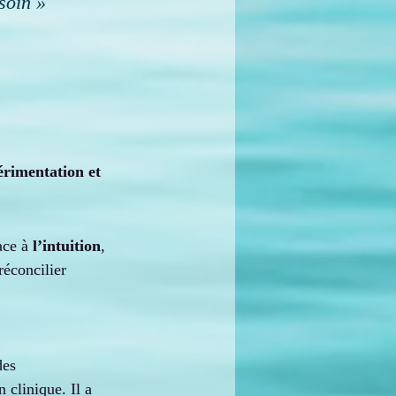
soin »
rimentation et 
ace à 
l’intuition
, 
réconcilier 
des 
 clinique. Il a 