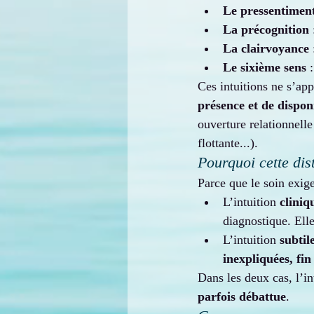
Le pressentimen
La précognition
La clairvoyance
Le sixième sens
 
Ces intuitions ne s’ap
présence et de disponi
ouverture relationnelle
flottante...).
Pourquoi cette dist
Parce que le soin exige
L’intuition 
cliniq
diagnostique. Elle
L’intuition 
subtil
inexpliquées, fin
Dans les deux cas, l’in
parfois débattue
.