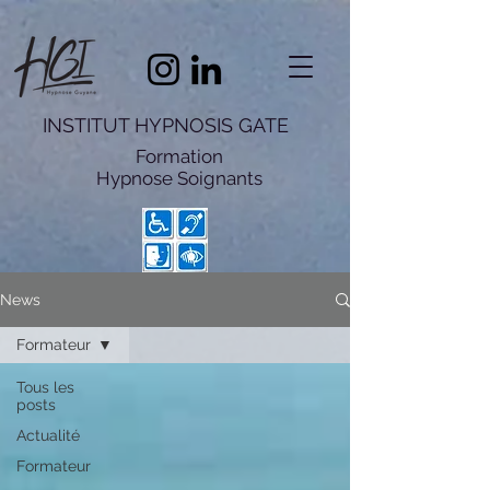
INSTITUT HYPNOSIS GATE
Formation
Hypnose
Soignants
News
Formateur
Tous les
posts
Actualité
Formateur