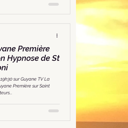
yane Première
on Hypnose de St
oni
à 19h30 sur Guyane TV La
yane Première sur Saint
eurs...