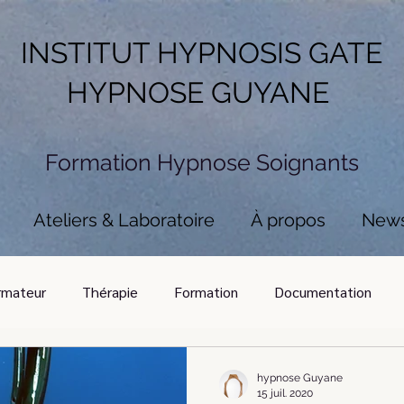
INSTITUT HYPNOSIS GATE
HYPNOSE GUYANE
Formation Hypnose
Soignants
Ateliers & Laboratoire
À propos
New
rmateur
Thérapie
Formation
Documentation
hypnose Guyane
15 juil. 2020