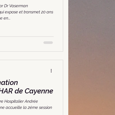
par Dr Vaserman
ui expose et transmet 20 ans
e en...
mation
CHAR de Cayenne
re Hospitalier Andrée
 accueille la 2éme session