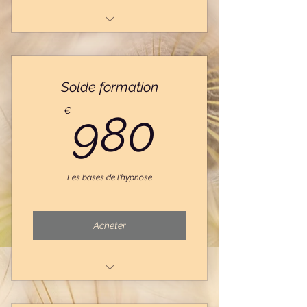
1 atelier de supervision
Solde formation
980€
€
980
Les bases de l'hypnose
Acheter
Je règle le solde de 980 €