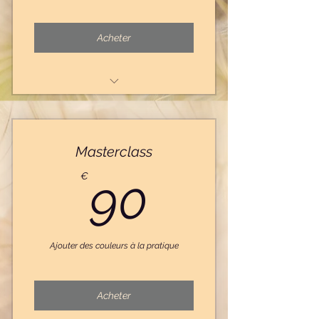
Acheter
Acompte inscription les bases de
l'hypnose
Masterclass
90€
€
90
Ajouter des couleurs à la pratique
Acheter