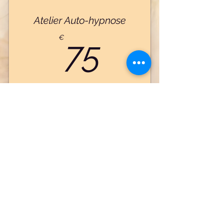
Atelier Auto-hypnose
75€
€
75
Atelier pour tous
Acheter
Je règle cet Atelier de 2 heures -
Autohypnose