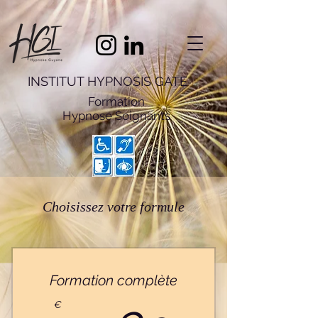
INSTITUT HYPNOSIS GATE
Formation
Hypnose
Soignants
Choisissez votre formule
Formation complète
€