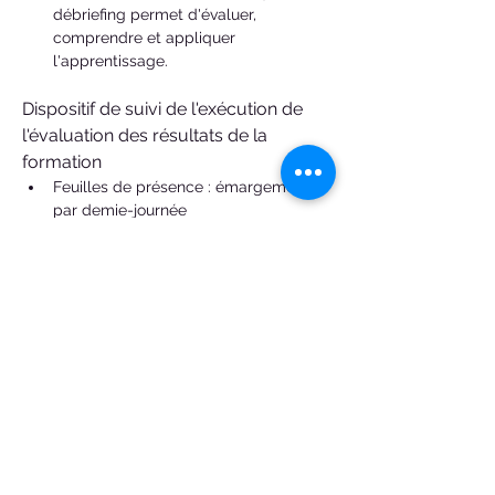
débriefing permet d'évaluer, 
comprendre et appliquer 
l'apprentissage. 
Dispositif de suivi de l'exécution de 
l'évaluation des résultats de la 
formation
Feuilles de présence : émargement 
par demie-journée
Evaluation continue par un travail en 
binômes pendant l'apprentissage, 
encadré par le formateur.
Mises en situation en duos ou en 
groupes. Analyse des pratiques.
Formulaires d'évaluation de la 
formation à chaud et à froid
Quizz de fin de formation ( partie 
théorique )
Certificat de réalisation de l’action de 
formation : attestation de formation 
remise au terme de la formation