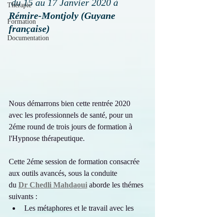
du 15 au 17 Janvier 2020 à 
Thérapie
Rémire-Montjoly (Guyane 
Formation
française)
Documentation
Nous démarrons bien cette rentrée 2020 
avec les professionnels de santé, pour un 
2éme round de trois jours de formation à 
l'Hypnose thérapeutique.
Cette 2éme session de formation consacrée 
aux outils avancés, sous la conduite 
du
Dr Chedli Mahdaoui
 aborde les thémes 
suivants :
Les métaphores et le travail avec les 