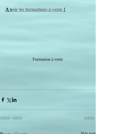
A v
oir les formations à venir 
!
Formation à venir
Voir tout