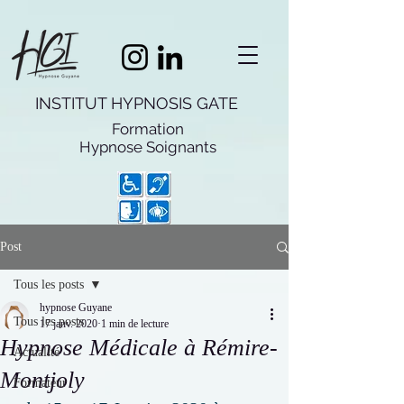
INSTITUT HYPNOSIS GATE
Formation
Hypnose
Soignants
Post
Tous les posts
hypnose Guyane
Tous les posts
17 janv. 2020
1 min de lecture
Hypnose Médicale à Rémire-
Actualité
Montjoly
Formateur