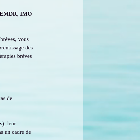
pe EMDR, IMO 
 brèves, vous 
rentissage des 
rapies brèves 
cas de 
), leur 
ns un cadre de 