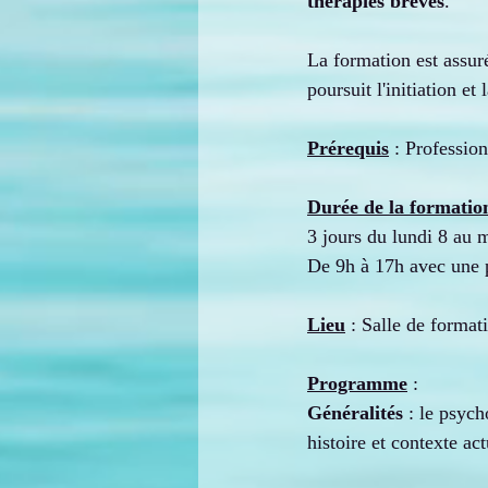
thérapies brèves
.
La formation est assuré
poursuit l'initiation e
Prérequis
 : Professio
Durée de la formatio
3 jours du lundi 8 au 
De 9h à 17h avec une 
Lieu
 : Salle de forma
Programme
 :
Généralités
 : le psyc
histoire et contexte act