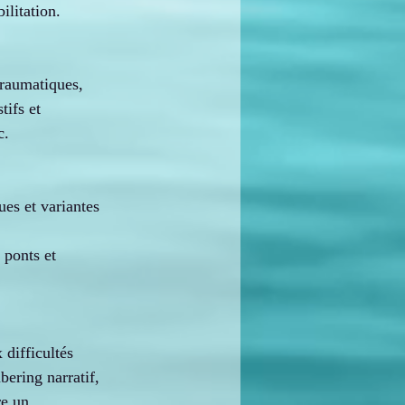
bilitation.
traumatiques, 
ifs et 
c.
ues et variantes 
 ponts et 
difficultés 
bering narratif, 
re un 