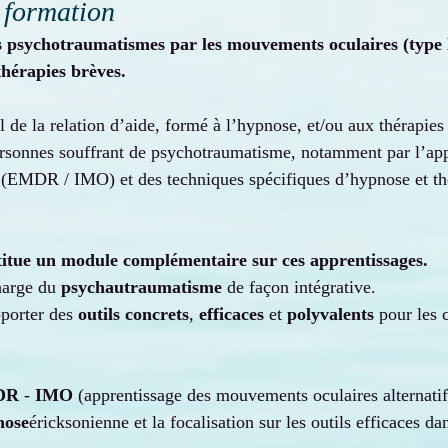
 formation
es psychotraumatismes par les mouvements oculaires (ty
 thérapies brèves.
 de la relation d’aide, formé à l’hypnose, et/ou aux thérapies
ersonnes souffrant de psychotraumatisme, notamment par l’app
(EMDR / IMO) et des techniques spécifiques d’hypnose et thé
titue un module complémentaire sur ces apprentissages.
harge du 
psychautraumatisme
 de façon intégrative.
porter des 
outils concrets
, 
efficaces 
et 
polyvalents
 pour les 
DR
 - 
IMO
 (apprentissage des mouvements oculaires alternatifs
nose
éricksonienne et la focalisation sur les outils efficaces da