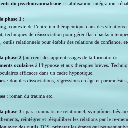
ments du psychotraumatisme
 : stabilisation, intégration, réha
la phase 1
 :
g, contexte de l’entretien thérapeutique dans des situations 
, techniques de réassociation pour gérer flash backs intempest
, outils relationnels pour établir des relations de confiance, et
la phase 2
 (au cœur des apprentissages de la formation):
ents oculaires
 à l’hypnose et aux thérapies brèves. Techniq
culaires efficaces dans un cadre hypnotique.
ues
 : doubles dissociations, régressions en âge et paramnésies,
ues
 : roman du trauma etc.
la phase 3
 : para-traumatisme relationnel, symptômes liés aux 
achements, réintégrer et rééquilibrer les relations par le re-mem
sion avec des outils TOS, préparer les étapes qui peuvent suiv