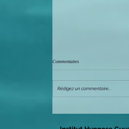
Commentaires
Rédigez un commentaire...
Prendre soin de nous-même et de
nos patients
Insti
tut Hypnose Guy