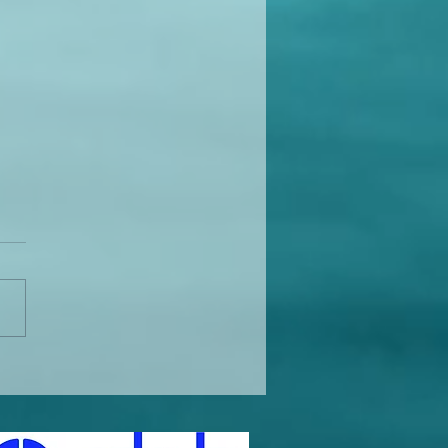
ers et formations ! en
r :