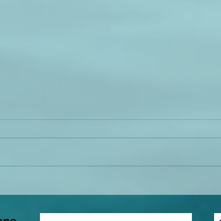
L'Intuition dans le soin pour
Ateli
optimiser la relation.
févrie
ane